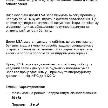
електричних імпульсів від котушки запалювання до свічок 
запалювання.
Високовольтні дроти 
 забезпечують високу пробивну 
LSA
напругу та мінімізують втрати в системі запалювання. Це 
сприяє підвищенню загальної потужності іскри, повнішому 
згорянню палива, збільшенню потужності двигуна та 
оптимальній витраті бензину.
Дроти 
 мають підвищену стійкість до впливу кислот, 
LSA
бензину, масла і миючих засобів завдяки спеціальному 
покриттю контактів і ковпачків. Вони характеризуються 
високим опором пробою та не підтримують горіння.
Провід 
 гарантує довговічність, стабільну роботу та 
LSA
надійний запуск двигуна за будь-яких погодних умов. 
Зберігає працездатність у широкому температурному 
діапазоні — від 
.
-45°С до +120°С
Технічні характеристики:
Максимальна робоча напруга імпульсів запалювання — 
50 кВт
Перетин — 
2 мм²