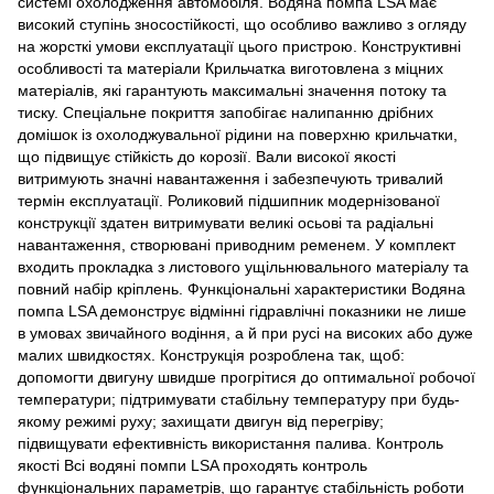
системі охолодження автомобіля. Водяна помпа LSA має
високий ступінь зносостійкості, що особливо важливо з огляду
на жорсткі умови експлуатації цього пристрою. Конструктивні
особливості та матеріали Крильчатка виготовлена з міцних
матеріалів, які гарантують максимальні значення потоку та
тиску. Спеціальне покриття запобігає налипанню дрібних
домішок із охолоджувальної рідини на поверхню крильчатки,
що підвищує стійкість до корозії. Вали високої якості
витримують значні навантаження і забезпечують тривалий
термін експлуатації. Роликовий підшипник модернізованої
конструкції здатен витримувати великі осьові та радіальні
навантаження, створювані приводним ременем. У комплект
входить прокладка з листового ущільнювального матеріалу та
повний набір кріплень. Функціональні характеристики Водяна
помпа LSA демонструє відмінні гідравлічні показники не лише
в умовах звичайного водіння, а й при русі на високих або дуже
малих швидкостях. Конструкція розроблена так, щоб:
допомогти двигуну швидше прогрітися до оптимальної робочої
температури; підтримувати стабільну температуру при будь-
якому режимі руху; захищати двигун від перегріву;
підвищувати ефективність використання палива. Контроль
якості Всі водяні помпи LSA проходять контроль
функціональних параметрів, що гарантує стабільність роботи