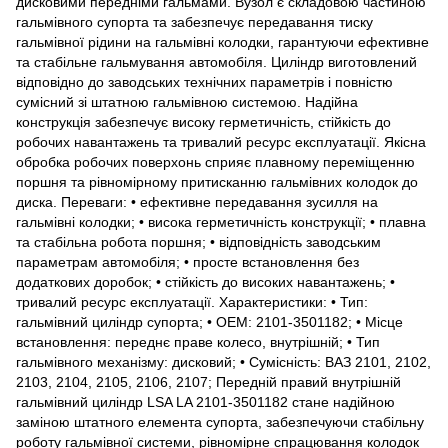
дисковими передніми гальмами. Вузол є складовою частиною
гальмівного супорта та забезпечує передавання тиску
гальмівної рідини на гальмівні колодки, гарантуючи ефективне
та стабільне гальмування автомобіля. Циліндр виготовлений
відповідно до заводських технічних параметрів і повністю
сумісний зі штатною гальмівною системою. Надійна
конструкція забезпечує високу герметичність, стійкість до
робочих навантажень та тривалий ресурс експлуатації. Якісна
обробка робочих поверхонь сприяє плавному переміщенню
поршня та рівномірному притисканню гальмівних колодок до
диска. Переваги: • ефективне передавання зусилля на
гальмівні колодки; • висока герметичність конструкції; • плавна
та стабільна робота поршня; • відповідність заводським
параметрам автомобіля; • просте встановлення без
додаткових доробок; • стійкість до високих навантажень; •
тривалий ресурс експлуатації. Характеристики: • Тип:
гальмівний циліндр супорта; • ОЕМ: 2101-3501182; • Місце
встановлення: переднє праве колесо, внутрішній; • Тип
гальмівного механізму: дисковий; • Сумісність: ВАЗ 2101, 2102,
2103, 2104, 2105, 2106, 2107; Передній правий внутрішній
гальмівний циліндр LSA LA 2101-3501182 стане надійною
заміною штатного елемента супорта, забезпечуючи стабільну
роботу гальмівної системи, рівномірне спрацювання колодок