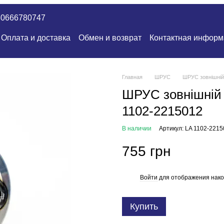
80666780747
Оплата и доставка
Обмен и возврат
Контактная информ
Главная
ШРУС
ШРУС зовнішній 
ШРУС зовнішній 
1102-2215012
В наличии
Артикул: LA 1102-221
755 грн
Войти
для отображения нако
%
Купить