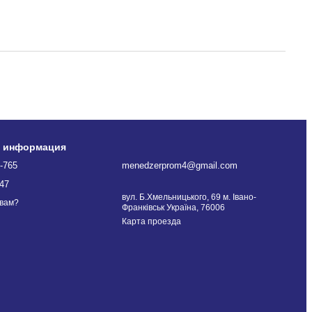
я информация
-765
menedzerprom4@gmail.com
47
вул. Б.Хмельницького, 69 м. Івано-
 вам?
Франківськ Україна, 76006
Карта проезда