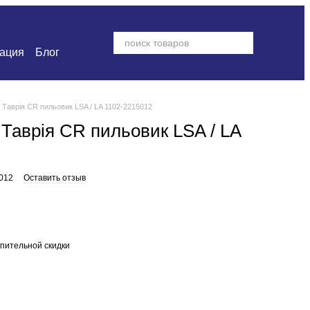
ация
Блог
Таврія CR пильовик LSA / LA 1102-2215012
Таврія CR пильовик LSA / LA
5012
Оставить отзыв
пительной скидки