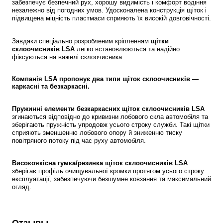
забезпечує безпечний рух, хорошу видимість і комфорт водіння 
незалежно від погодних умов. Удосконалена конструкція щіток і 
підвищена міцність пластмаси сприяють їх високій довговічності. 
Завдяки спеціально розробленим кріпленням 
щітки 
склоочисників LSA
 легко встановлюються та надійно 
фіксуються на важелі склоочисника.
Компанія LSA пропонує два типи щіток склоочисників — 
каркасні та безкаркасні.
Пружинні елементи безкаркасних щіток склоочисників LSA
згинаються відповідно до кривизни лобового скла автомобіля та 
зберігають пружність упродовж усього строку служби. Такі щітки 
сприяють зменшенню лобового опору й зниженню тиску 
повітряного потоку під час руху автомобіля.
Високоякісна гумка/резинка щіток склоочисників LSA 
зберігає профіль очищувальної кромки протягом усього строку 
експлуатації, забезпечуючи безшумне ковзання та максимальний 
огляд.