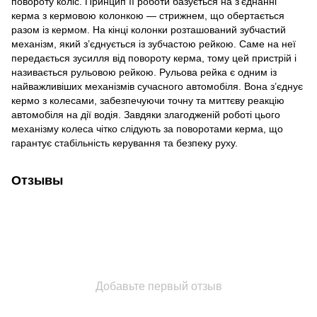
повороту коліс. Принцип її роботи базується на з’єднанні
керма з кермовою колонкою — стрижнем, що обертається
разом із кермом. На кінці колонки розташований зубчастий
механізм, який з’єднується із зубчастою рейкою. Саме на неї
передається зусилля від повороту керма, тому цей пристрій і
називається рульовою рейкою. Рульова рейка є одним із
найважливіших механізмів сучасного автомобіля. Вона з’єднує
кермо з колесами, забезпечуючи точну та миттєву реакцію
автомобіля на дії водія. Завдяки злагодженій роботі цього
механізму колеса чітко слідують за поворотами керма, що
гарантує стабільність керування та безпеку руху.
Отзывы
Добавьте первый отзыв