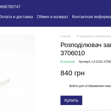
0666780747
Оплата и доставка
Обмен и возврат
Контактная информ
Главная
Розподілювачі запалюванн
Розподілювач за
3706010
В наличии
Артикул: LA 2101-370
840 грн
Войти
для отображения нако
%
Купить