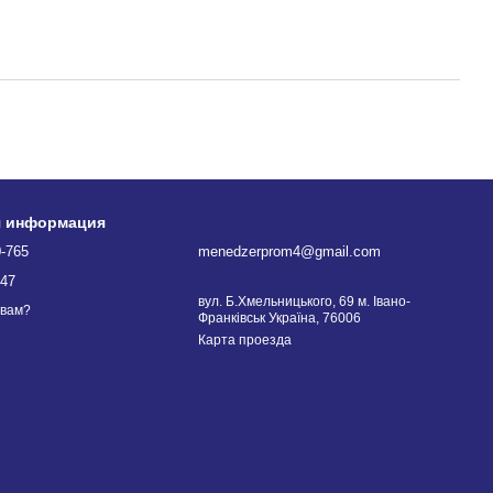
я информация
0-765
menedzerprom4@gmail.com
747
вул. Б.Хмельницького, 69 м. Івано-
 вам?
Франківськ Україна, 76006
Карта проезда