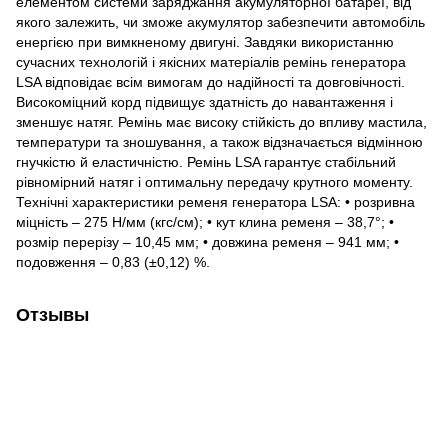
елементом системи заряджання акумуляторної батареї, від
якого залежить, чи зможе акумулятор забезпечити автомобіль
енергією при вимкненому двигуні. Завдяки використанню
сучасних технологій і якісних матеріалів ремінь генератора
LSA відповідає всім вимогам до надійності та довговічності.
Високоміцний корд підвищує здатність до навантаження і
зменшує натяг. Ремінь має високу стійкість до впливу мастила,
температури та зношування, а також відзначається відмінною
гнучкістю й еластичністю. Ремінь LSA гарантує стабільний
рівномірний натяг і оптимальну передачу крутного моменту.
Технічні характеристики ременя генератора LSA: • розривна
міцність – 275 Н/мм (кгс/см); • кут клина ременя – 38,7°; •
розмір перерізу – 10,45 мм; • довжина ременя – 941 мм; •
подовження – 0,83 (±0,12) %.
Отзывы