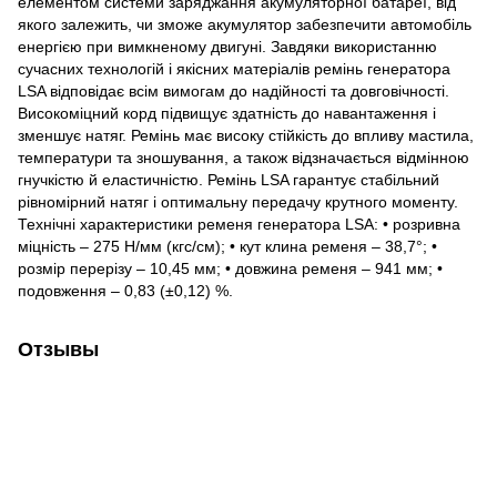
елементом системи заряджання акумуляторної батареї, від
якого залежить, чи зможе акумулятор забезпечити автомобіль
енергією при вимкненому двигуні. Завдяки використанню
сучасних технологій і якісних матеріалів ремінь генератора
LSA відповідає всім вимогам до надійності та довговічності.
Високоміцний корд підвищує здатність до навантаження і
зменшує натяг. Ремінь має високу стійкість до впливу мастила,
температури та зношування, а також відзначається відмінною
гнучкістю й еластичністю. Ремінь LSA гарантує стабільний
рівномірний натяг і оптимальну передачу крутного моменту.
Технічні характеристики ременя генератора LSA: • розривна
міцність – 275 Н/мм (кгс/см); • кут клина ременя – 38,7°; •
розмір перерізу – 10,45 мм; • довжина ременя – 941 мм; •
подовження – 0,83 (±0,12) %.
Отзывы