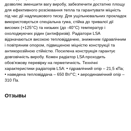
дозволяє зменшити вагу виробу, забезпечити достатню площу
для ефективного розсіювання тепла та гарантувати міцність
під час дії надлишкового тиску. Для ущільнювальних прокладок
використовується спеціальна гума, стійка до тривалої дії
високих (+125°C) та низьких (до -40°C) температур і
охолоджуючих рідин (антифризів). Радіатори LSA
відзначаються високою тепловіддачею, зниженим гідравлічним
і повітряним опором, підвищеною міцністю конструкції та
антикорозійною стійкістю. Посилена конструкція гарантує
довговічність виробу. Кожен радіатор LSA проходить
обов’язкову перевірку на герметичність. Технічні
характеристики радіаторів LSA: • гідравлічний опір – 21,5 кПа;
• наведена тепловіддача – 650 Вт/°С; • аеродинамічний опір –
310 Па.
Отзывы