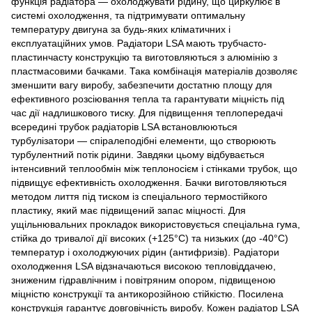
функція радіатора — охолоджувати рідину, що циркулює в
системі охолодження, та підтримувати оптимальну
температуру двигуна за будь-яких кліматичних і
експлуатаційних умов. Радіатори LSA мають трубчасто-
пластинчасту конструкцію та виготовляються з алюмінію з
пластмасовими бачками. Така комбінація матеріалів дозволяє
зменшити вагу виробу, забезпечити достатню площу для
ефективного розсіювання тепла та гарантувати міцність під
час дії надлишкового тиску. Для підвищення теплопередачі
всередині трубок радіаторів LSA встановлюються
турбулізатори — спіралеподібні елементи, що створюють
турбулентний потік рідини. Завдяки цьому відбувається
інтенсивний теплообмін між теплоносієм і стінками трубок, що
підвищує ефективність охолодження. Бачки виготовляються
методом лиття під тиском із спеціального термостійкого
пластику, який має підвищений запас міцності. Для
ущільнювальних прокладок використовується спеціальна гума,
стійка до тривалої дії високих (+125°C) та низьких (до -40°C)
температур і охолоджуючих рідин (антифризів). Радіатори
охолодження LSA відзначаються високою тепловіддачею,
зниженим гідравлічним і повітряним опором, підвищеною
міцністю конструкції та антикорозійною стійкістю. Посилена
конструкція гарантує довговічність виробу. Кожен радіатор LSA