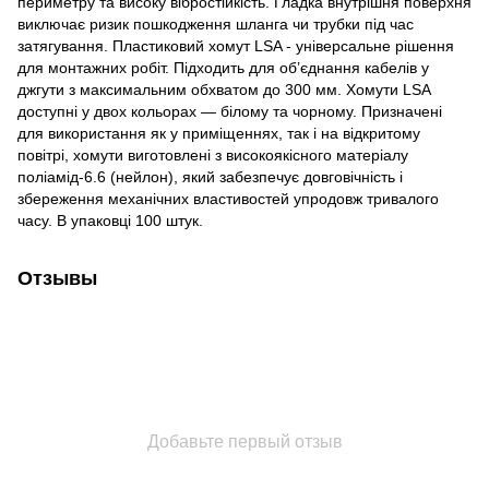
периметру та високу вібростійкість. Гладка внутрішня поверхня
виключає ризик пошкодження шланга чи трубки під час
затягування. Пластиковий хомут LSA - універсальне рішення
для монтажних робіт. Підходить для об’єднання кабелів у
джгути з максимальним обхватом до 300 мм. Хомути LSA
доступні у двох кольорах — білому та чорному. Призначені
для використання як у приміщеннях, так і на відкритому
повітрі, хомути виготовлені з високоякісного матеріалу
поліамід-6.6 (нейлон), який забезпечує довговічність і
збереження механічних властивостей упродовж тривалого
часу. В упаковці 100 штук.
Отзывы
Добавьте первый отзыв