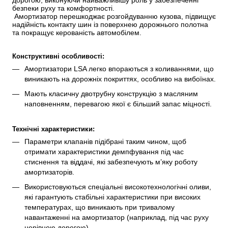
дорогою, виконуючи найважливішу роль у забезпеченні 
безпеки руху та комфортності.
 Амортизатор перешкоджає розгойдуванню кузова, підвищує 
надійність контакту шин із поверхнею дорожнього полотна 
та покращує керованість автомобілем.
Конструктивні особливості:
Амортизатори LSA легко впораються з коливаннями, що 
виникають на дорожніх покриттях, особливо на вибоїнах.
Мають класичну двотрубну конструкцію з масляним 
наповненням, перевагою якої є більший запас міцності.
Технічні характеристики:
Параметри клапанів підібрані таким чином, щоб 
отримати характеристики демпфування під час 
стиснення та віддачі, які забезпечують м’яку роботу 
амортизаторів.
Використовуються спеціальні високотехнологічні оливи, 
які гарантують стабільні характеристики при високих 
температурах, що виникають при тривалому 
навантаженні на амортизатор (наприклад, під час руху 
нерівною дорогою).