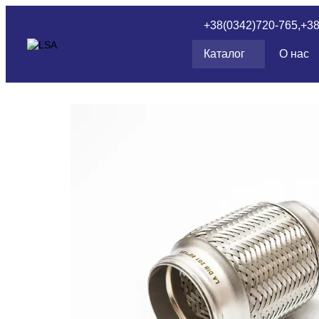
Перейти к основному контенту
+38(0342)720-765,
+3
Каталог
О нас