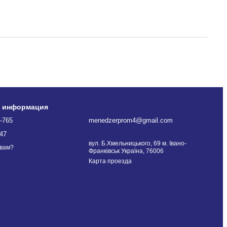
я информация
-765
menedzerprom4@gmail.com
47
вул. Б.Хмельницького, 69 м. Івано-
 вам?
Франківськ Україна, 76006
Карта проезда