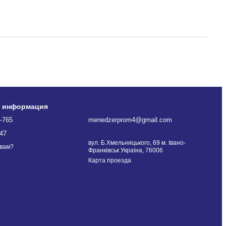
я информация
-765
menedzerprom4@gmail.com
47
вул. Б.Хмельницького, 69 м. Івано-
 вам?
Франківськ Україна, 76006
Карта проезда