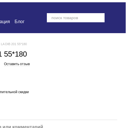
ация
Блог
 LA DIB 201 55*180
1 55*180
Оставить отзыв
пительной скидки
 или комментарий