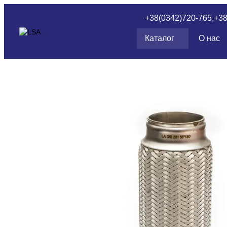
Перейти к основному контенту
+38(0342)720-765,
+3
Каталог
О нас