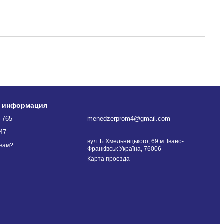
я информация
-765
menedzerprom4@gmail.com
47
вул. Б.Хмельницького, 69 м. Івано-
 вам?
Франківськ Україна, 76006
Карта проезда