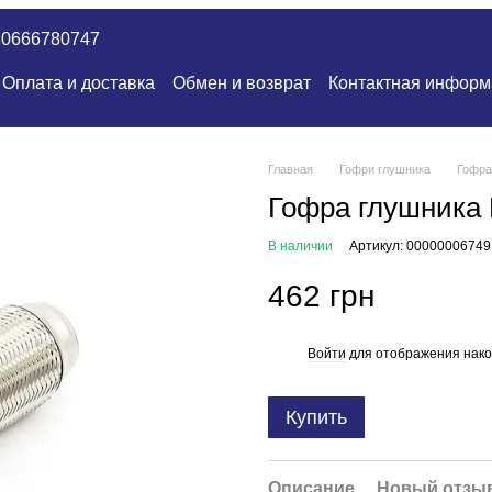
80666780747
Оплата и доставка
Обмен и возврат
Контактная информ
Главная
Гофри глушника
Гофра
Гофра глушника 
В наличии
Артикул: 00000006749
462 грн
Войти
для отображения нако
%
Купить
Описание
Новый отзыв