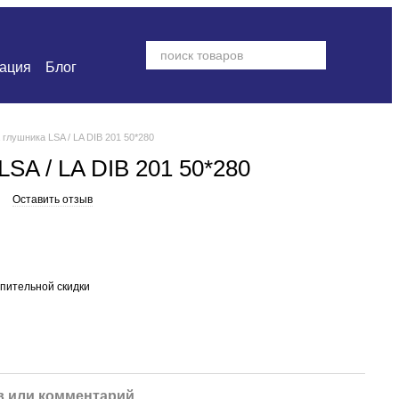
ация
Блог
 глушника LSA / LA DIB 201 50*280
LSA / LA DIB 201 50*280
Оставить отзыв
пительной скидки
 или комментарий