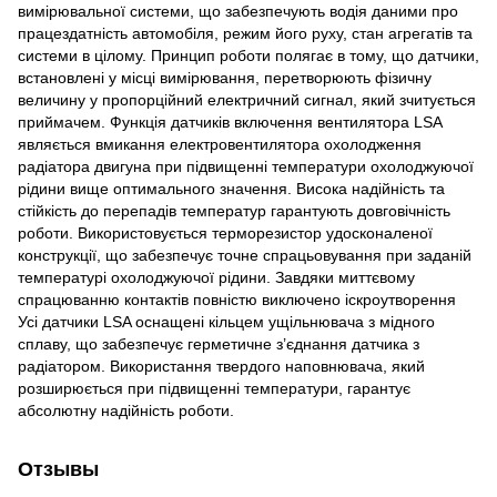
вимірювальної системи, що забезпечують водія даними про
працездатність автомобіля, режим його руху, стан агрегатів та
системи в цілому. Принцип роботи полягає в тому, що датчики,
встановлені у місці вимірювання, перетворюють фізичну
величину у пропорційний електричний сигнал, який зчитується
приймачем. Функція датчиків включення вентилятора LSA
являється вмикання електровентилятора охолодження
радіатора двигуна при підвищенні температури охолоджуючої
рідини вище оптимального значення. Висока надійність та
стійкість до перепадів температур гарантують довговічність
роботи. Використовується терморезистор удосконаленої
конструкції, що забезпечує точне спрацьовування при заданій
температурі охолоджуючої рідини. Завдяки миттєвому
спрацюванню контактів повністю виключено іскроутворення
Усі датчики LSA оснащені кільцем ущільнювача з мідного
сплаву, що забезпечує герметичне з’єднання датчика з
радіатором. Використання твердого наповнювача, який
розширюється при підвищенні температури, гарантує
абсолютну надійність роботи.
Отзывы