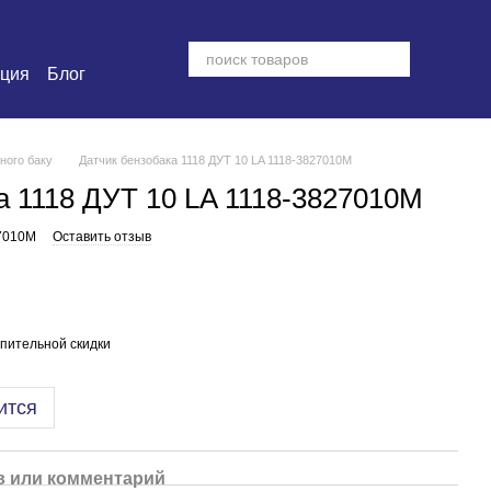
ация
Блог
ного баку
Датчик бензобака 1118 ДУТ 10 LA 1118-3827010М
а 1118 ДУТ 10 LA 1118-3827010М
27010М
Оставить отзыв
пительной скидки
ится
 или комментарий