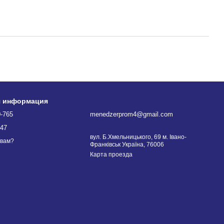
я информация
0-765
menedzerprom4@gmail.com
747
вул. Б.Хмельницького, 69 м. Івано-
 вам?
Франківськ Україна, 76006
Карта проезда