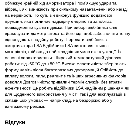
обмежує крайній хід амортизатора і пом’якшує удари та
вібрації, які виникають при сильному навантаженні або наїзді
на нерівності. По суті, він виконує функцію додаткової
пружини, яка поглинає надмірну енергію та запобігає
пошкодженню вузлів підвіски. При виборі відбійника слід
враховувати діаметр штока та його хід, щоб забезпечити точну
відповідність і надійну роботу. Переваги відбійників
амортизатора LSA Відбійники LSA виготовляються з
матеріалів, стійких до найскладніших умов експлуатації. Їх
основні характеристики: Широкий температурний діапазон
роботи: від -60 °C до +80 °C Висока еластичність: зберігають
форму навіть після багаторазових деформацій Стійкість до
впливу вологи, пилу, реагентів та інших агресивних факторів
довкілля Довговічність: тривалий термін служби без втрати
ефективності Це робить відбійники LSA надійним рішенням як
для щоденного використання у місті, так і для експлуатації в
складніших умовах — наприклад, на бездоріжжі або у
вантажному режимі.
Відгуки