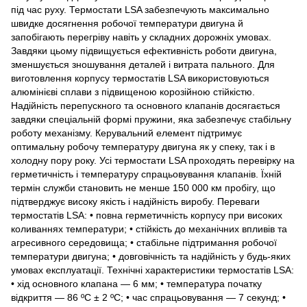
під час руху. Термостати LSA забезпечують максимально
швидке досягнення робочої температури двигуна й
запобігають перегріву навіть у складних дорожніх умовах.
Завдяки цьому підвищується ефективність роботи двигуна,
зменшується зношування деталей і витрата пального. Для
виготовлення корпусу термостатів LSA використовуються
алюмінієві сплави з підвищеною корозійною стійкістю.
Надійність перепускного та основного клапанів досягається
завдяки спеціальній формі пружини, яка забезпечує стабільну
роботу механізму. Керувальний елемент підтримує
оптимальну робочу температуру двигуна як у спеку, так і в
холодну пору року. Усі термостати LSA проходять перевірку на
герметичність і температуру спрацьовування клапанів. Їхній
термін служби становить не менше 150 000 км пробігу, що
підтверджує високу якість і надійність виробу. Переваги
термостатів LSA: • повна герметичність корпусу при високих
коливаннях температури; • стійкість до механічних впливів та
агресивного середовища; • стабільне підтримання робочої
температури двигуна; • довговічність та надійність у будь-яких
умовах експлуатації. Технічні характеристики термостатів LSA:
• хід основного клапана — 6 мм; • температура початку
відкриття — 86 ºC ± 2 ºC; • час спрацьовування — 7 секунд; •