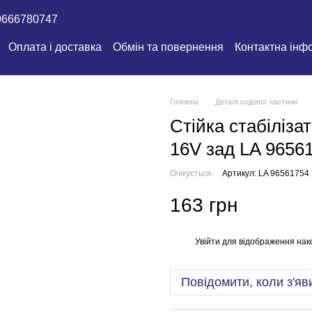
0666780747
Оплата і доставка
Обмін та повернення
Контактна інф
Головна
Деталі ходової частини
Стійка стабіліза
16V зад LA 9656
Очікується
Артикул: LA 96561754
163 грн
Увійти
для відображення нак
%
Повідомити, коли з'яв