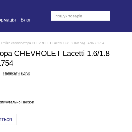
ормація
Блог
Стійка стабілізатора CHEVROLET Lacetti 1.6/1.8 16V зад LA 96561754
тора CHEVROLET Lacetti 1.6/1.8
1754
Написати відгук
опичувальної знижки
иться