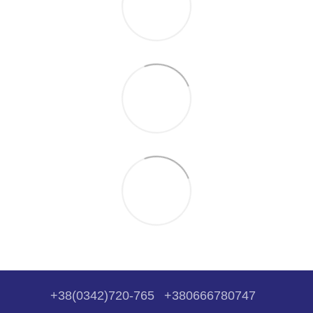
+38(0342)720-765
+380666780747