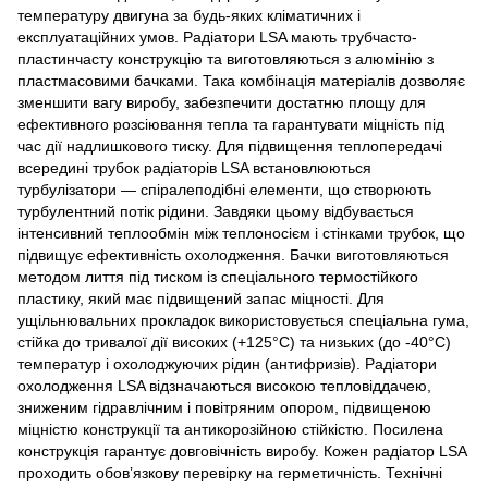
температуру двигуна за будь-яких кліматичних і
експлуатаційних умов. Радіатори LSA мають трубчасто-
пластинчасту конструкцію та виготовляються з алюмінію з
пластмасовими бачками. Така комбінація матеріалів дозволяє
зменшити вагу виробу, забезпечити достатню площу для
ефективного розсіювання тепла та гарантувати міцність під
час дії надлишкового тиску. Для підвищення теплопередачі
всередині трубок радіаторів LSA встановлюються
турбулізатори — спіралеподібні елементи, що створюють
турбулентний потік рідини. Завдяки цьому відбувається
інтенсивний теплообмін між теплоносієм і стінками трубок, що
підвищує ефективність охолодження. Бачки виготовляються
методом лиття під тиском із спеціального термостійкого
пластику, який має підвищений запас міцності. Для
ущільнювальних прокладок використовується спеціальна гума,
стійка до тривалої дії високих (+125°C) та низьких (до -40°C)
температур і охолоджуючих рідин (антифризів). Радіатори
охолодження LSA відзначаються високою тепловіддачею,
зниженим гідравлічним і повітряним опором, підвищеною
міцністю конструкції та антикорозійною стійкістю. Посилена
конструкція гарантує довговічність виробу. Кожен радіатор LSA
проходить обов’язкову перевірку на герметичність. Технічні