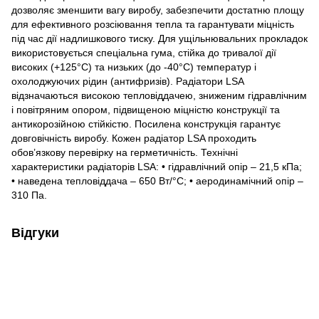
дозволяє зменшити вагу виробу, забезпечити достатню площу
для ефективного розсіювання тепла та гарантувати міцність
під час дії надлишкового тиску. Для ущільнювальних прокладок
використовується спеціальна гума, стійка до тривалої дії
високих (+125°C) та низьких (до -40°C) температур і
охолоджуючих рідин (антифризів). Радіатори LSA
відзначаються високою тепловіддачею, зниженим гідравлічним
і повітряним опором, підвищеною міцністю конструкції та
антикорозійною стійкістю. Посилена конструкція гарантує
довговічність виробу. Кожен радіатор LSA проходить
обов’язкову перевірку на герметичність. Технічні
характеристики радіаторів LSA: • гідравлічний опір – 21,5 кПа;
• наведена тепловіддача – 650 Вт/°С; • аеродинамічний опір –
310 Па.
Відгуки