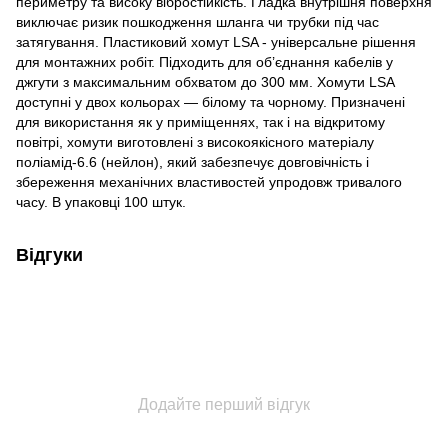
периметру та високу вібростійкість. Гладка внутрішня поверхня
виключає ризик пошкодження шланга чи трубки під час
затягування. Пластиковий хомут LSA - універсальне рішення
для монтажних робіт. Підходить для об’єднання кабелів у
джгути з максимальним обхватом до 300 мм. Хомути LSA
доступні у двох кольорах — білому та чорному. Призначені
для використання як у приміщеннях, так і на відкритому
повітрі, хомути виготовлені з високоякісного матеріалу
поліамід-6.6 (нейлон), який забезпечує довговічність і
збереження механічних властивостей упродовж тривалого
часу. В упаковці 100 штук.
Відгуки
Додайте перший відгук