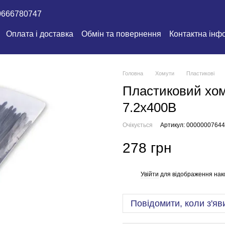
0666780747
Оплата і доставка
Обмін та повернення
Контактна інф
Головна
Хомути
Пластикові
Пластиковий хом
7.2х400B
Очікується
Артикул: 00000007644
278 грн
Увійти
для відображення нак
%
Повідомити, коли з'яв