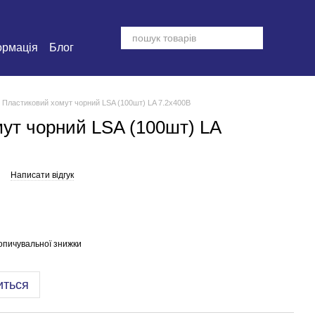
ормація
Блог
Пластиковий хомут чорний LSA (100шт) LA 7.2х400B
ут чорний LSA (100шт) LA
Написати відгук
опичувальної знижки
иться