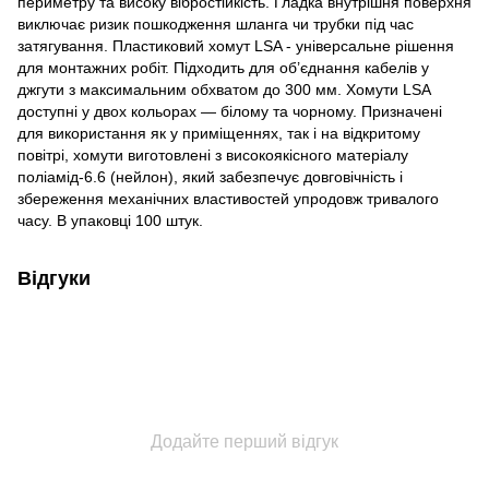
периметру та високу вібростійкість. Гладка внутрішня поверхня
виключає ризик пошкодження шланга чи трубки під час
затягування. Пластиковий хомут LSA - універсальне рішення
для монтажних робіт. Підходить для об’єднання кабелів у
джгути з максимальним обхватом до 300 мм. Хомути LSA
доступні у двох кольорах — білому та чорному. Призначені
для використання як у приміщеннях, так і на відкритому
повітрі, хомути виготовлені з високоякісного матеріалу
поліамід-6.6 (нейлон), який забезпечує довговічність і
збереження механічних властивостей упродовж тривалого
часу. В упаковці 100 штук.
Відгуки
Додайте перший відгук