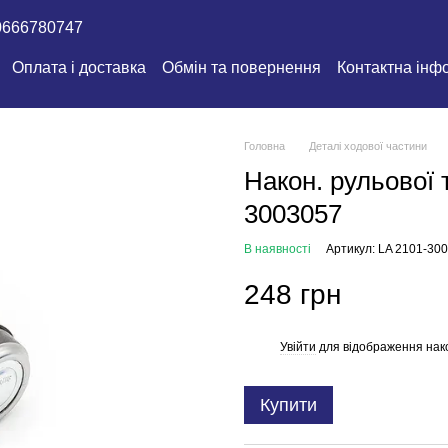
0666780747
Оплата і доставка
Обмін та повернення
Контактна інф
Головна
Деталі ходової частини
Након. рульової 
3003057
В наявності
Артикул: LA 2101-30
248 грн
Увійти
для відображення нак
%
Купити