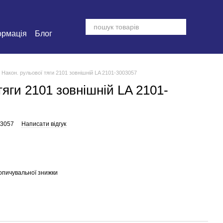
ормація
Блог
Након. рульової тяги 2101 зовнішній LA 2101-3003057
тяги 2101 зовнішній LA 2101-
03057
Написати відгук
опичувальної знижки