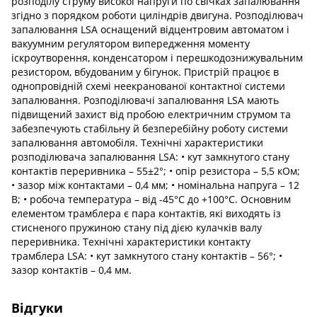
розподілу струму високої напруги по свічках запалювання
згідно з порядком роботи циліндрів двигуна. Розподілювач
запалювання LSA оснащений відцентровим автоматом і
вакуумним регулятором випередження моменту
іскроутворення, конденсатором і перешкодознижувальним
резистором, вбудованим у бігунок. Пристрій працює в
однопровідній схемі неекранованої контактної системи
запалювання. Розподілювачі запалювання LSA мають
підвищений захист від пробою електричним струмом та
забезпечують стабільну й безперебійну роботу системи
запалювання автомобіля. Технічні характеристики
розподілювача запалювання LSA: • кут замкнутого стану
контактів переривника – 55±2°; • опір резистора – 5,5 кОм;
• зазор між контактами – 0,4 мм; • номінальна напруга – 12
В; • робоча температура – від -45°С до +100°С. Основним
елементом трамблера є пара контактів, які виходять із
стисненого пружиною стану під дією кулачків валу
переривника. Технічні характеристики контакту
трамблера LSA: • кут замкнутого стану контактів – 56°; •
зазор контактів – 0,4 мм.
Відгуки