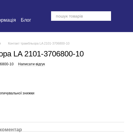
ормація
Блог
я
Контакт трамбльора LA 2101-3706800-10
ора LA 2101-3706800-10
06800-10
Написати відгук
опичувальної знижки
 коментар