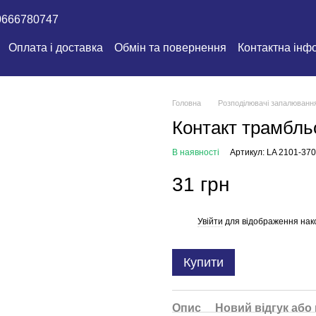
0666780747
Оплата і доставка
Обмін та повернення
Контактна інф
Головна
Розподілювачі запалюванн
Контакт трамбль
В наявності
Артикул: LA 2101-37
31 грн
Увійти
для відображення нак
%
Купити
Опис
Новий відгук або