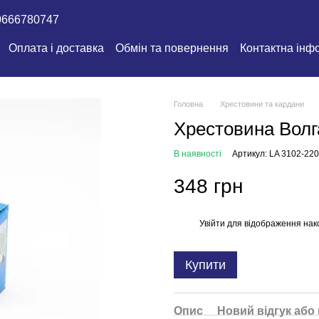
0666780747
Оплата і доставка
Обмін та повернення
Контактна інф
Головна
Хрестовини та кардани
Хрестовина Волг
В наявності
Артикул: LA 3102-22
348 грн
Увійти
для відображення нак
%
Купити
Опис
Новий відгук або