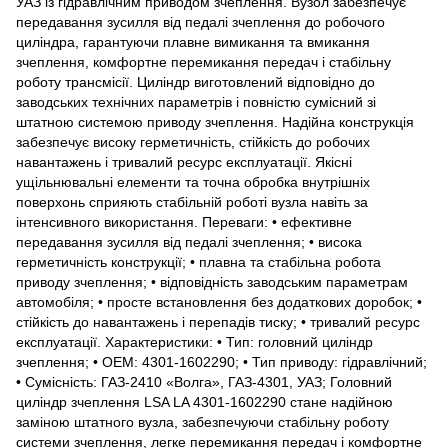
УАЗ із гідравлічним приводом зчеплення. Вузол забезпечує
передавання зусилля від педалі зчеплення до робочого
циліндра, гарантуючи плавне вимикання та вмикання
зчеплення, комфортне перемикання передач і стабільну
роботу трансмісії. Циліндр виготовлений відповідно до
заводських технічних параметрів і повністю сумісний зі
штатною системою приводу зчеплення. Надійна конструкція
забезпечує високу герметичність, стійкість до робочих
навантажень і тривалий ресурс експлуатації. Якісні
ущільнювальні елементи та точна обробка внутрішніх
поверхонь сприяють стабільній роботі вузла навіть за
інтенсивного використання. Переваги: • ефективне
передавання зусилля від педалі зчеплення; • висока
герметичність конструкції; • плавна та стабільна робота
приводу зчеплення; • відповідність заводським параметрам
автомобіля; • просте встановлення без додаткових доробок; •
стійкість до навантажень і перепадів тиску; • тривалий ресурс
експлуатації. Характеристики: • Тип: головний циліндр
зчеплення; • ОЕМ: 4301-1602290; • Тип приводу: гідравлічний;
• Сумісність: ГАЗ-2410 «Волга», ГАЗ-4301, УАЗ; Головний
циліндр зчеплення LSA LA 4301-1602290 стане надійною
заміною штатного вузла, забезпечуючи стабільну роботу
системи зчеплення, легке перемикання передач і комфортне