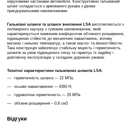
нерухомими частинами автомобіля. Конструктивно гальмівний 
шланг складається з армованого рукава з двома 
приєднувальними наконечниками.
Гальмівні шланги та шланги зчеплення LSA
 виготовляються з 
полімерного каучуку з гумовим наповнювачем, який 
характеризується зниженим коефіцієнтом об’ємного розширення, 
підвищеною стійкістю до механічних навантажень, впливу 
високих і низьких температур, а також масло- та бензостійкістю. 
Така конструкція забезпечує стабільну міцність і герметичність 
шлангів за умов підвищеного тиску та гарантує їх надійну і 
довговічну експлуатацію у складних дорожніх умовах.
Технічні характеристики гальмівних шлангів LSA:
герметичність шланга — 22 МПа;
осьове навантаження — 4393 Н;
гідравлічна герметичність — 20 МПа.
об'ємне розширення – 0,8 см3
Відгуки