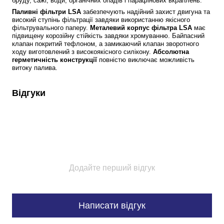
бруду, сажі, води, органічних опадів і парафінових вкраплень.
Паливні фільтри LSA
 забезпечують надійний захист двигуна та 
високий ступінь фільтрації завдяки використанню якісного 
фільтрувального паперу. 
Металевий корпус фільтра LSA 
має 
підвищену корозійну стійкість завдяки хромуванню. Байпасний 
клапан покритий тефлоном, а замикаючий клапан зворотного 
ходу виготовлений з високоякісного силікону. 
Абсолютна 
герметичність конструкції
 повністю виключає можливість 
витоку палива.
Відгуки
Додайте перший відгук
Написати відгук