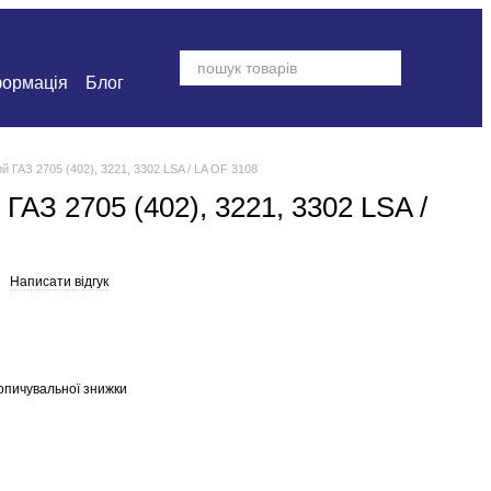
формація
Блог
й ГАЗ 2705 (402), 3221, 3302 LSA / LA OF 3108
ГАЗ 2705 (402), 3221, 3302 LSA /
Написати відгук
опичувальної знижки