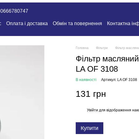
80666780747
с
Оплата і доставка
Обмін та повернення
Контактна ін
Головна
Фільтри
Фільтр масляни
Фільтр масляний 
LA OF 3108
В наявності
Артикул: LA OF 3108
131 грн
Увійти
для відображення нак
%
Купити