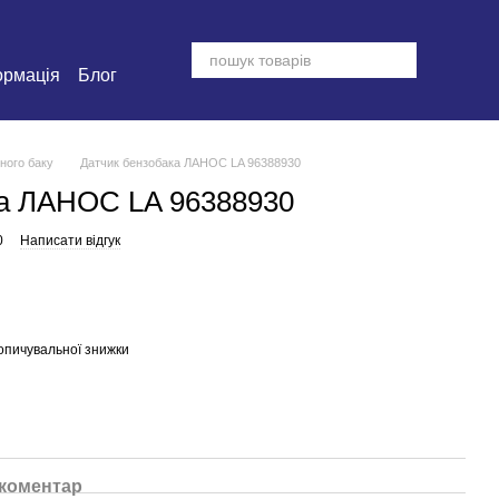
ормація
Блог
ного баку
Датчик бензобака ЛАНОС LA 96388930
ка ЛАНОС LA 96388930
0
Написати відгук
опичувальної знижки
 коментар