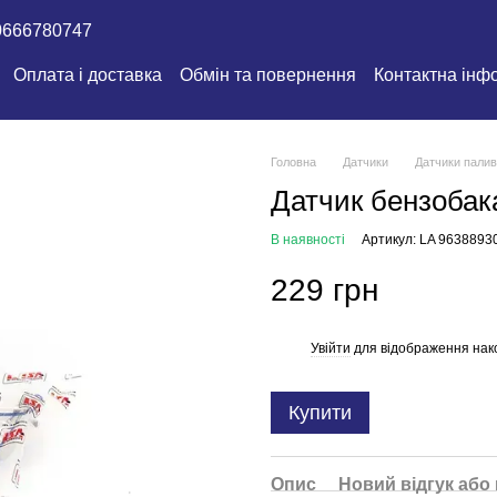
0666780747
Оплата і доставка
Обмін та повернення
Контактна інф
Головна
Датчики
Датчики палив
Датчик бензоба
В наявності
Артикул: LA 9638893
229 грн
Увійти
для відображення нак
%
Купити
Опис
Новий відгук або